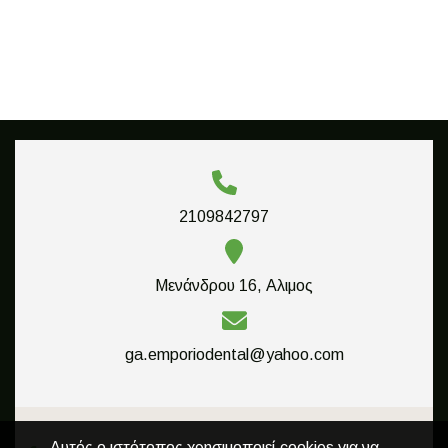
2109842797
Μενάνδρου 16, Αλιμος
ga.emporiodental@yahoo.com
Αυτός ο ιστότοπος χρησιμοποιεί cookies για να